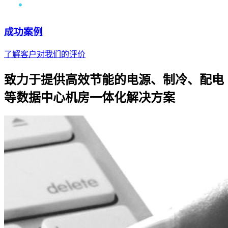
成功案例
了解客户对我们的评价
致力于提供高效节能的电源、制冷、配电
等数据中心机房一体化解决方案