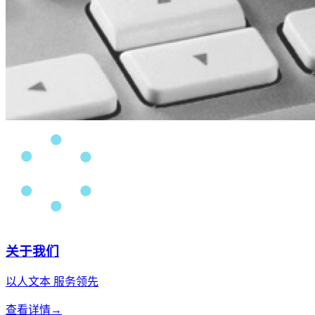
关于我们
以人文本 服务领先
查看详情
→