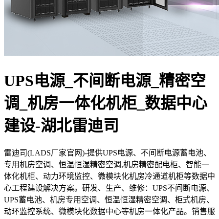
UPS电源_不间断电源_精密空
调_机房一体化机柜_数据中心
建设-湖北雷迪司
雷迪司(LADS厂家官网)-提供UPS电源、不间断电源蓄电池、
专用机房空调、恒温恒湿精密空调,机房精密配电柜、智能一
体化机柜、动力环境监控、微模块化机房冷通道机柜等数据中
心工程建设解决方案。研发、生产、维修：UPS不间断电源、
UPS蓄电池、机房专用空调、恒温恒湿精密空调、柜式机房、
动环监控系统、微模块化数据中心等机房一体化产品。销售服