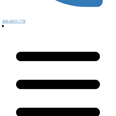
400-6655-778